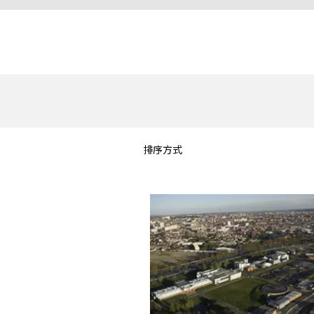
FRANCE
IRELAND
ITALIA
LATIN AMERIC
MIDDLE-EAST
NEDERLAND
NORGE
NORTH AMER
排序方式
POLSKA
SOUTH EAST 
SVERIGE
UNITED KING