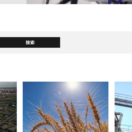
MPP SYSTEMS
OTV
PMT
A
SIDEM
WESTGARTH
WHITTIER
ICA
ASIA
DOM