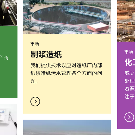
市场
制浆造纸
市场
产商
化
我们提供技术以应对造纸厂内部
纸浆造纸污水管理各个方面的问
威立
题。
处理
资源
注于