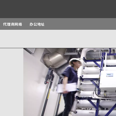
代理商网络
办公地址
sites
Specialty Brands
ANOXKALDNES
AQUAFLOW
BIOTHANE
ELGA
EVALED
D
ENTROPÎE
HPD
HYDROTECH