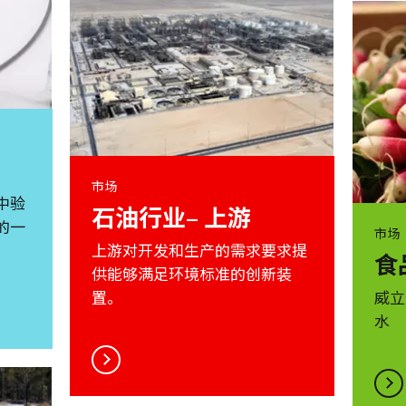
市场
中验
石油行业– 上游
的一
市场
上游对开发和生产的需求要求提
食
供能够满足环境标准的创新装
置。
威立
水