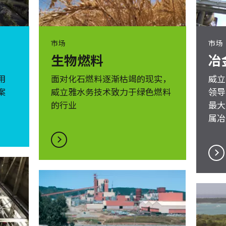
市场
市场
生物燃料
冶
用
面对化石燃料逐渐枯竭的现实，
威立
案
威立雅水务技术致力于绿色燃料
领导
的行业
最大
属冶